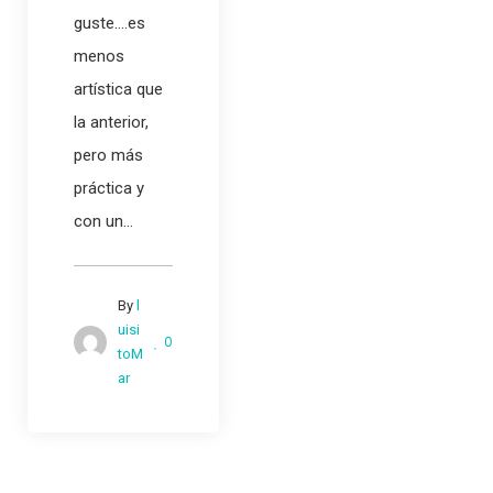
guste....es
menos
artística que
la anterior,
pero más
práctica y
con un...
By
l
uisi
0
toM
ar