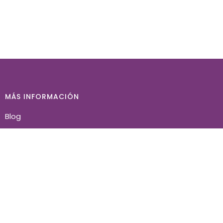
MÁS INFORMACIÓN
Blog
Historia de la farmacia
La profesión farmacéutica
Contacto
HORARIO