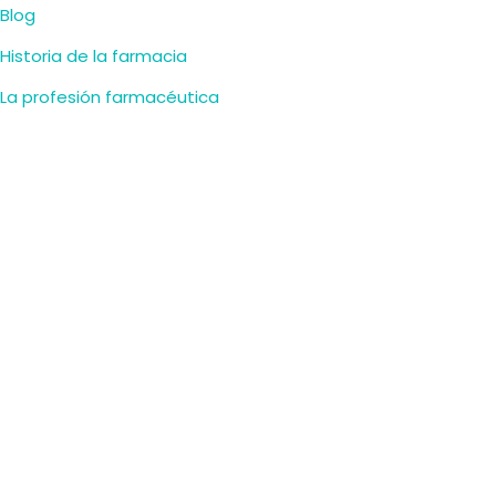
Blog
Historia de la farmacia
La profesión farmacéutica
Contacto
HORARIO
Lunes-Viernes:
9:30–14:00, 17:00–20:30
Sábado:
9:30–14:00
Domingo:
cerrado
CONTACTA
Pl. de la Fuente, 9, 37002 Salamanca, España
+34 923 21 25 72
SÍGUENOS