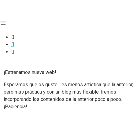
Nueva web
23/01/2013
Varios
By
luisitoMar
¡Estrenamos nueva web!
Esperamos que os guste….es menos artística que la anterior,
pero más práctica y con un blog más flexible. Iremos
incorporando los contenidos de la anterior poco a poco.
¡Paciencia!