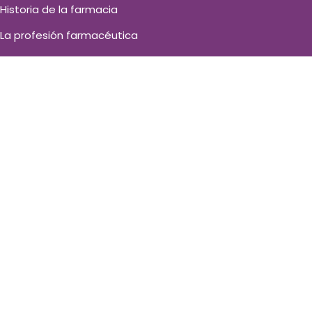
Historia de la farmacia
La profesión farmacéutica
Contacto
HORARIO
Lunes-Viernes:
9:30–14:00, 17:00–20:30
Sábado:
9:30–14:00
Domingo:
cerrado
CONTACTA
Pl. de la Fuente, 9, 37002 Salamanca, España
+34 923 21 25 72