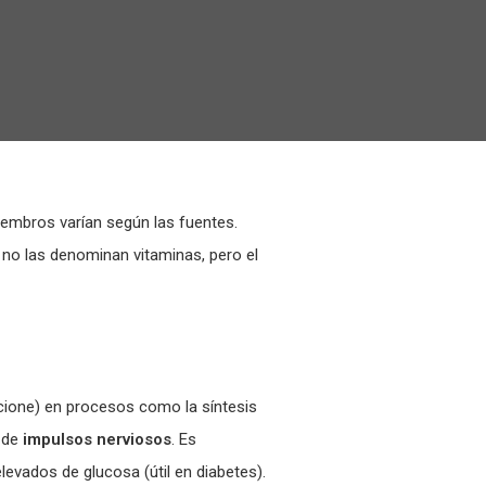
mbros varían según las fuentes.
a no las denominan vitaminas, pero el
cione) en procesos como la síntesis
n de
impulsos nerviosos
. Es
elevados de glucosa (útil en diabetes).