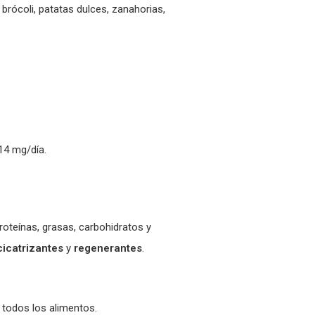
brócoli, patatas dulces, zanahorias,
14 mg/día.
roteínas, grasas, carbohidratos y
cicatrizantes
y
regenerantes
.
 todos los alimentos.