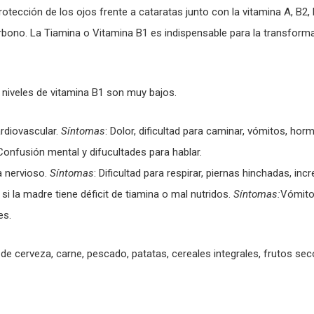
rotección de los ojos frente a cataratas junto con la vitamina A, B2, B
arbono. La Tiamina o Vitamina B1 es indispensable para la transform
 niveles de vitamina B1 son muy bajos.
ardiovascular.
Síntomas
: Dolor, dificultad para caminar, vómitos, hor
onfusión mental y difucultades para hablar.
a nervioso.
Síntomas
: Dificultad para respirar, piernas hinchadas, in
s si la madre tiene déficit de tiamina o mal nutridos.
Síntomas:
Vómito
es.
de cerveza, carne, pescado, patatas, cereales integrales, frutos se