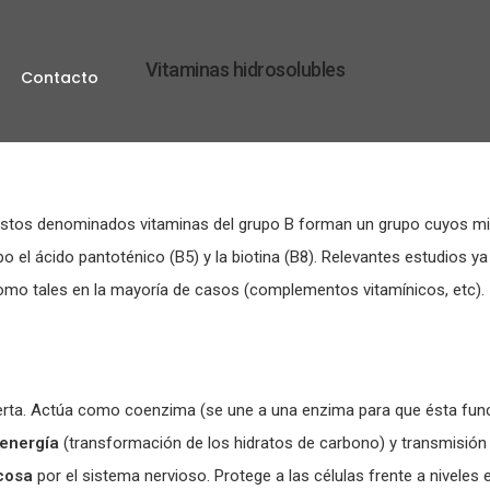
Vitaminas hidrosolubles
Contacto
os denominados vitaminas del grupo B forman un grupo cuyos mie
o el ácido pantoténico (B5) y la biotina (B8). Relevantes estudios y
omo tales en la mayoría de casos (complementos vitamínicos, etc).
ierta. Actúa como coenzima (se une a una enzima para que ésta fun
energía
(transformación de los hidratos de carbono) y transmisió
cosa
por el sistema nervioso. Protege a las células frente a niveles 