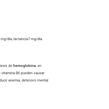
mg/día; lactancia7 mg/día.
ntesis de
hemoglobina
, en
de vitamina B6 pueden causar
ucir anemia, deterioro mental