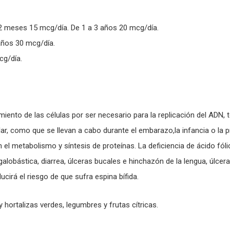
2 meses 15 mcg/día. De 1 a 3 años 20 mcg/día.
años 30 mcg/día.
cg/día.
miento de las células por ser necesario para la replicación del ADN,
r, como que se llevan a cabo durante el embarazo,la infancia o la p
el metabolismo y síntesis de proteínas. La deficiencia de ácido fóli
alobástica, diarrea, úlceras bucales e hinchazón de la lengua, úlce
cirá el riesgo de que sufra espina bífida.
y hortalizas verdes, legumbres y frutas cítricas.