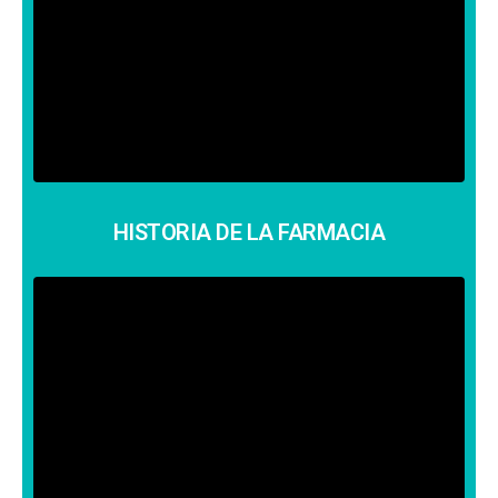
publicaciones y comprarlas.
VER LAS PUBLICACIONES
HISTORIA DE LA FARMACIA
HISTORIA DE LA FARMACIA