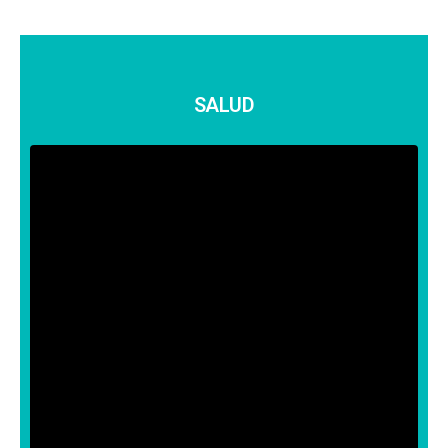
SALUD
SALUD
Encuentra información sobre distintos
temas de salud elaborados y/o
revisados por médicos y farmacéuticos.