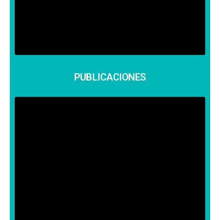
SABER MÁS
PUBLICACIONES
PUBLICACIONES
Se nota que nos gusta la divulgación.
Aquí podrás ver todas nuestras