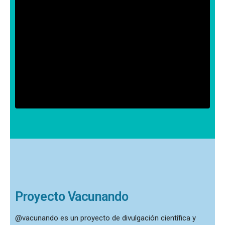
Conoce la historia de la profesión
farmacéutica y del medicamento
SABER MÁS
Proyecto Vacunando
@vacunando es un proyecto de divulgación científica y