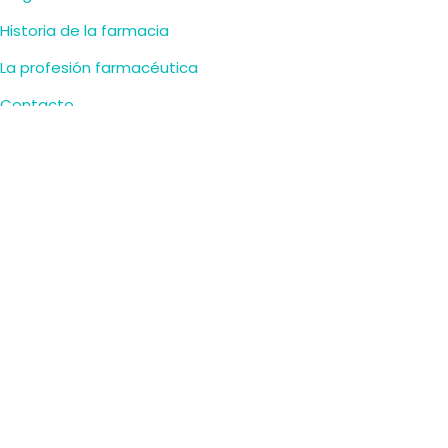
Historia de la farmacia
La profesión farmacéutica
Contacto
HORARIO
Lunes-Viernes:
9:30–14:00, 17:00–20:30
Sábado:
9:30–14:00
Domingo:
cerrado
CONTACTA
Pl. de la Fuente, 9, 37002 Salamanca, España
+34 923 21 25 72
SÍGUENOS
Twitter