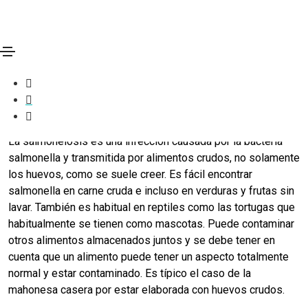
La salmonella. Consejos contra la
salmonelosis.
16/07/2014
Salud
By
Luis
La salmonelosis es una infección causada por la bacteria
salmonella y transmitida por alimentos crudos, no solamente
los huevos, como se suele creer. Es fácil encontrar
salmonella en carne cruda e incluso en verduras y frutas sin
lavar. También es habitual en reptiles como las tortugas que
habitualmente se tienen como mascotas. Puede contaminar
otros alimentos almacenados juntos y se debe tener en
cuenta que un alimento puede tener un aspecto totalmente
normal y estar contaminado. Es típico el caso de la
mahonesa casera por estar elaborada con huevos crudos.