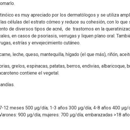
tomarlo.
etinóico es muy apreciado por los dermatólogos y se utiliza amp
 las células del estrato córneo y reduce su cohesión, con lo que 
miento de diversos tipos de acné, de trastornos en la queratiniza
cales, en casos de psoriasis, verrugas y liquen plano oral. Tamb
ugas, estrías y envejecimiento cutáneo.
arne, leche, queso, mantequilla, hígado (el que más), riñón, acei
ias, grelos, espinacas, patatas, berros, endivias, albaricoque, b
acaroteno contiene el vegetal.
andías.
7-12 meses 500 μg/día; 1-3 años 300 μg/día; 4-8 años 400 μg/d
 Varones: 900 μg/día; mujeres: 700 μg/día; embarazadas >18 año