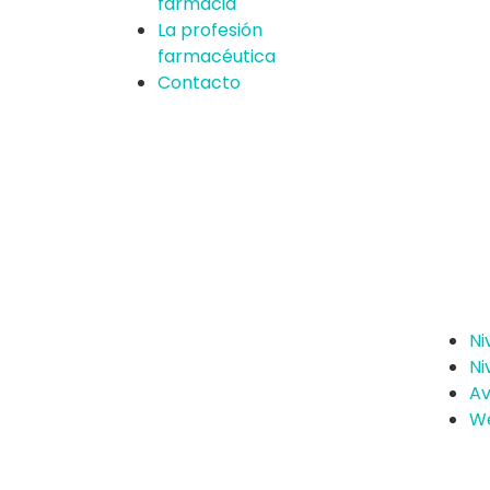
farmacia
La profesión
farmacéutica
Contacto
Ni
Ni
Av
We