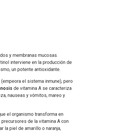
blandos y membranas mucosas.
inol interviene en la producción de
ismo, un potente antioxidante.
es (empeora el sistema inmune), pero
inosis
de vitamina A se caracteriza
abeza, nauseas y vómitos, mareo y
que el organismo transforma en
 precursores de la vitamina A con
 la piel de amarillo o naranja,