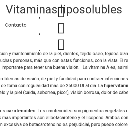
Vitaminas liposolubles
Contacto
ación y mantenimiento de la piel, dientes, tejido óseo, tejidos 
has personas, más que con estas funciones, con la vista. El ret
 importante para tener una buena visión. La vitamina A es, asim
roblemas de visión, de piel y facilidad para contraer infeccion
i se toma con regularidad más de 25000 UI al día. La
hipervitam
lo y la piel (caida, seborrea, picor), visión borrosa, dolor de c
 los
carotenoides
. Los carotenoides son pigmentos vegetales 
los más importantes son el betacaroteno y el licopeno. Ambos son
n excesiva de betacaroteno no es perjudicial, pero puede colorear