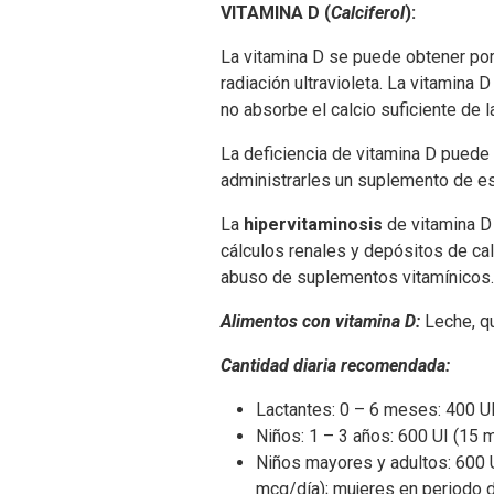
VITAMINA D (
Calciferol
):
La vitamina D se puede obtener por i
radiación ultravioleta. La vitamina 
no absorbe el calcio suficiente de l
La deficiencia de vitamina D puede 
administrarles un suplemento de est
La
hipervitaminosis
de vitamina D
cálculos renales y depósitos de cal
abuso de suplementos vitamínicos.
Alimentos con vitamina D:
Leche, qu
Cantidad diaria recomendada:
Lactantes: 0 – 6 meses: 400 UI
Niños: 1 – 3 años: 600 UI (15 m
Niños mayores y adultos: 600 
mcg/día); mujeres en periodo d