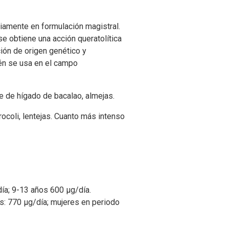
liamente en formulación magistral.
se obtiene una acción queratolítica
ción de origen genético y
ién se usa en el campo
te de hígado de bacalao, almejas.
rocoli, lentejas. Cuanto más intenso
ía; 9-13 años 600 μg/día.
s: 770 μg/día; mujeres en periodo