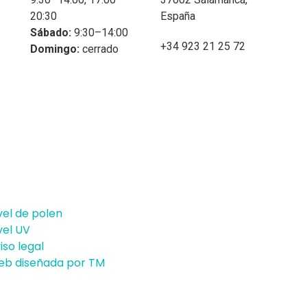
20:30
España
Sábado:
9:30–14:00
+34 923 21 25 72
Domingo:
cerrado
vel de polen
vel UV
iso legal
b diseñada por TM