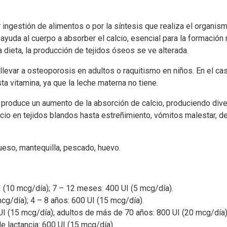
ngestión de alimentos o por la síntesis que realiza el organismo 
D ayuda al cuerpo a absorber el calcio, esencial para la formació
a dieta, la producción de tejidos óseos se ve alterada.
llevar a osteoporosis en adultos o raquitismo en niños. En el ca
a vitamina, ya que la leche materna no tiene.
 produce un aumento de la absorción de calcio, produciendo di
cio en tejidos blandos hasta estreñimiento, vómitos malestar, de
eso, mantequilla, pescado, huevo.
 (10 mcg/día); 7 – 12 meses: 400 UI (5 mcg/día).
cg/día); 4 – 8 años: 600 UI (15 mcg/día).
UI (15 mcg/día); adultos de más de 70 años: 800 UI (20 mcg/día
e lactancia: 600 UI (15 mcg/día).