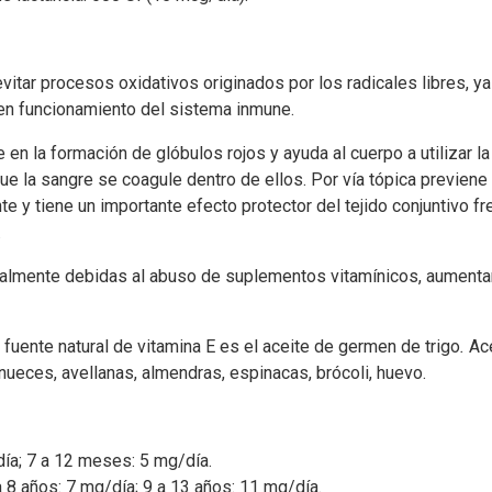
vitar procesos oxidativos originados por los radicales libres, ya
en funcionamiento del sistema inmune.
en la formación de glóbulos rojos y ayuda al cuerpo a utilizar la
e la sangre se coagule dentro de ellos. Por vía tópica previene
nte y tiene un importante efecto protector del tejido conjuntivo 
.
malmente debidas al abuso de suplementos vitamínicos, aumenta
fuente natural de vitamina E es el aceite de germen de trigo
.
Ace
 nueces, avellanas, almendras, espinacas, brócoli, huevo.
ía; 7 a 12 meses: 5 mg/día.
a 8 años: 7 mg/día; 9 a 13 años: 11 mg/día.