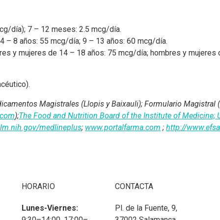
cg/día); 7 – 12 meses: 2.5 mcg/día.
 4 – 8 años: 55 mcg/día; 9 – 13 años: 60 mcg/día.
es y mujeres de 14 – 18 años: 75 mcg/día; hombres y mujeres d
céutico).
camentos Magistrales (Llopis y Baixauli); Formulario Magistral 
.com
);
The Food and Nutrition Board of the Institute of Medicine; 
m.nih.gov/medlineplus
;
www.portalfarma.com
;
http://www.efsa
HORARIO
CONTACTA
Lunes-Viernes:
Pl. de la Fuente, 9,
9:30–14:00, 17:00–
37002 Salamanca,